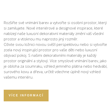
Rozšiřte své vnímání barev a vytvořte si osobní prostor, který
si zamilujete. Nové interiérové a designové inspirace, které
nabízejí naše luxusní dekorativní materiály změní váš všední
prostor a vtisknou mu naprosto jiný rozměr.
Oživte svou ložnici novou svěží perspektivou nebo si vytvořte
zcela nový inspirující prostor pro vaše děti nebo luxusní
obývací pokoj. S našimi dekorativními materiály je každý
prostor originální a stylový. Více smyslové vnímání barev, jako
je obloha za soumraku, vzhled jemného plátna nebo hedvábí,
surového kovu a dřeva, určitě vdechne úplně nový vzhled
vašemu interiéru.
VÍCE INFORMACÍ