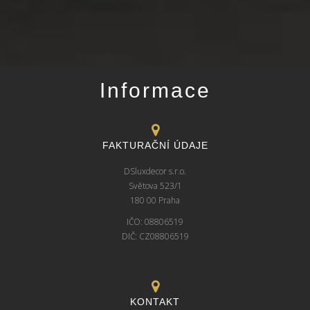
Informace
FAKTURAČNÍ ÚDAJE
DSluxdecor s.r.o.
Světova 523/1
180 00 Praha
IČO: 08806519
DIČ: CZ08806519
KONTAKT