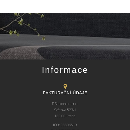
Informace
FAKTURAČNÍ ÚDAJE
DSluxdecor s.r.o.
Světova 523/1
180 00 Praha
IČO: 08806519