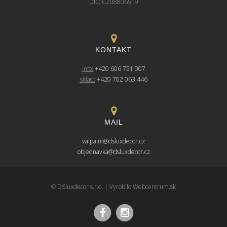
DIČ: CZ08806519
KONTAKT
info:
+420 606 751 007
sklad:
+420 702 063 446
MAIL
valpaint@dsluxdecor.cz
objednavka@dsluxdecor.cz
© DSluxdecor s.r.o. | Vyrobilo
Webcentrum.sk