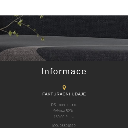
Informace
FAKTURAČNÍ ÚDAJE
DSluxdecor s.r.o.
Světova 523/1
180 00 Praha
IČO: 08806519