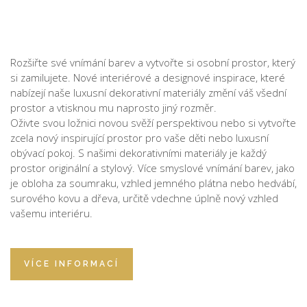
Rozšiřte své vnímání barev a vytvořte si osobní prostor, který
si zamilujete. Nové interiérové a designové inspirace, které
nabízejí naše luxusní dekorativní materiály změní váš všední
prostor a vtisknou mu naprosto jiný rozměr.
Oživte svou ložnici novou svěží perspektivou nebo si vytvořte
zcela nový inspirující prostor pro vaše děti nebo luxusní
obývací pokoj. S našimi dekorativními materiály je každý
prostor originální a stylový. Více smyslové vnímání barev, jako
je obloha za soumraku, vzhled jemného plátna nebo hedvábí,
surového kovu a dřeva, určitě vdechne úplně nový vzhled
vašemu interiéru.
VÍCE INFORMACÍ