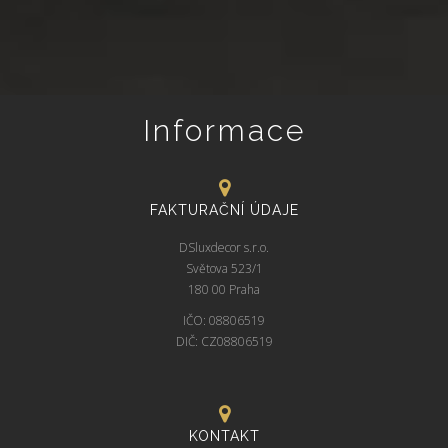
Informace
FAKTURAČNÍ ÚDAJE
DSluxdecor s.r.o.
Světova 523/1
180 00 Praha
IČO: 08806519
DIČ: CZ08806519
KONTAKT